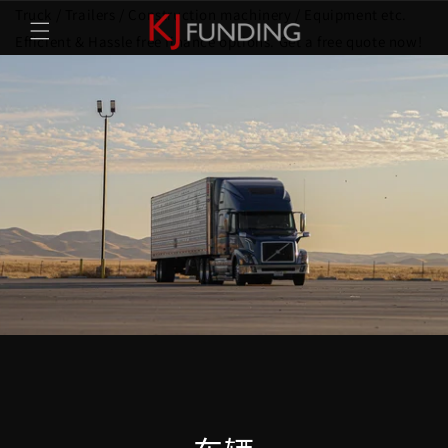
跳到内
Truck / Trailers / Construction machinery / Equipment etc.
容
Efficient & Hassle free finance options. Get a free quote now!